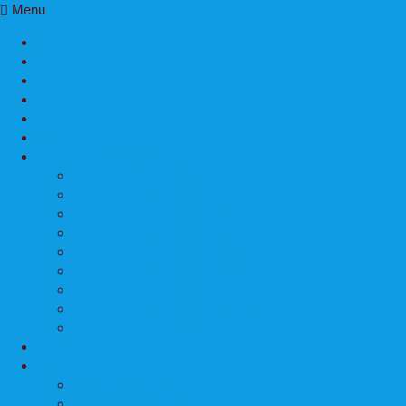
Menu
Home
Tour
About Us
Testimonial
Sitemap
Mountain Trekking
Volcano Trekking Program
Volcano Trekking Mount Ciremai
Volcano Trekking Mount Gede
Volcano Trekking Mount Pangrango
Volcano Trekking Mount Papandayan
Volcano Trekking Mount Merbabu
Volcano Trekking Mount Prau
Volcano Trekking Mount Slamet
Volcano Trekking Mount Sindoro
Volcano Trekking Mount Sumbing
Confirmation
Artikel Blog
INFO GUNUNG
INFO PENDAKIAN