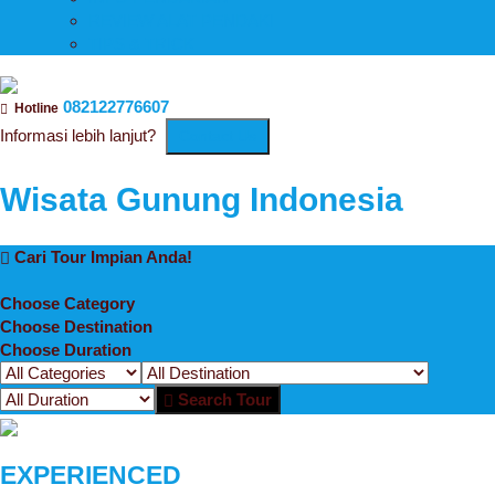
REVIEW ALAT PENDAKI
TIPS & TRICK
082122776607
Hotline
Informasi lebih lanjut?
Contact Us
Wisata Gunung Indonesia
Cari Tour Impian Anda!
Choose Category
Choose Destination
Choose Duration
Search Tour
EXPERIENCED