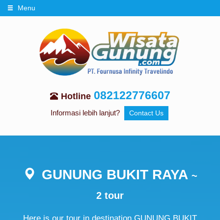
Menu
082122776607
Hotline
Informasi lebih lanjut?
Contact Us
GUNUNG BUKIT RAYA
~
2 tour
Here is our tour in destination GUNUNG BUKIT