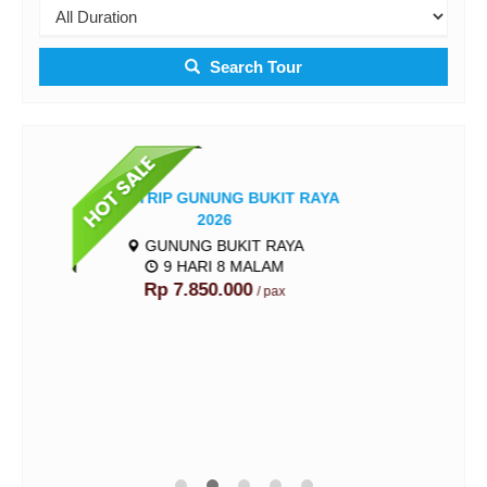
Search Tour
G BUKIT RAYA
KIT RAYA
 MALAM
00
/ pax
PAKET PENDAKIAN GUNUN
GEDE FASI...
GUNUNG GEDE
2 HARI 1 MALAM
Harga Hubungi Kami