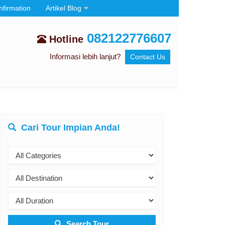
nfirmation
Artikel Blog
082122776607
Hotline
Informasi lebih lanjut?
Contact Us
Cari Tour Impian Anda!
Search Tour