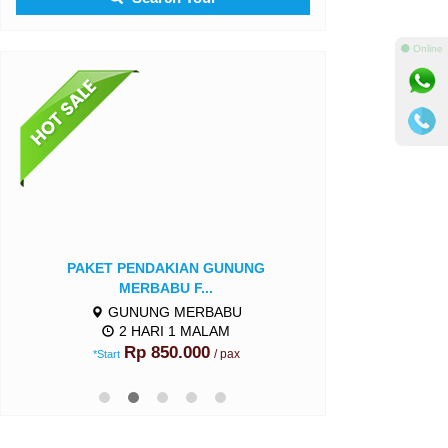
⚫ Online
PAKET PENDAKIAN GUNUNG
PAKET PRIVATE 
MERBABU F...
GUNU
2 HA
GUNUNG MERBABU
Harga H
2 HARI 1 MALAM
Rp 850.000
/ pax
*Start