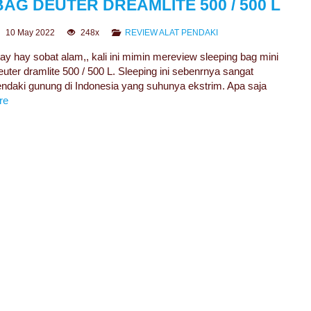
BAG DEUTER DREAMLITE 500 / 500 L
10 May 2022
248x
REVIEW ALAT PENDAKI
ay hay sobat alam,, kali ini mimin mereview sleeping bag mini
euter dramlite 500 / 500 L. Sleeping ini sebenrnya sangat
ndaki gunung di Indonesia yang suhunya ekstrim. Apa saja
re
PAKET PRIVATE TRIP KERINCI 2D1N
GUNUNG KERINCI
2 HARI 1 MALAM
Harga Hubungi Kami