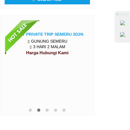
⚫ Online
PAKET PRIVATE TRIP SEMERU 3D2N
GUNUNG SEMERU
3 HARI 2 MALAM
Harga Hubungi Kami
ONE DAY TR
GUNUNG
2 HA
Rp 45