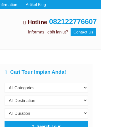
nfirmation
Artikel Blog
082122776607
Hotline
Informasi lebih lanjut?
Contact Us
Cari Tour Impian Anda!
Search Tour