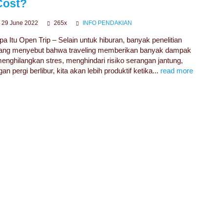
Cost?
29 June 2022
265x
INFO PENDAKIAN
pa Itu Open Trip – Selain untuk hiburan, banyak penelitian
ang menyebut bahwa traveling memberikan banyak dampak
PRIVATE TRIP BUKIT RAYA
, menghilangkan stres, menghindari risiko serangan jantung,
GUNUNG BUKIT RAYA
ergi berlibur, kita akan lebih produktif ketika...
read more
9 HARI 8 MALAM
Rp 5.750.000
/ pax
*Start