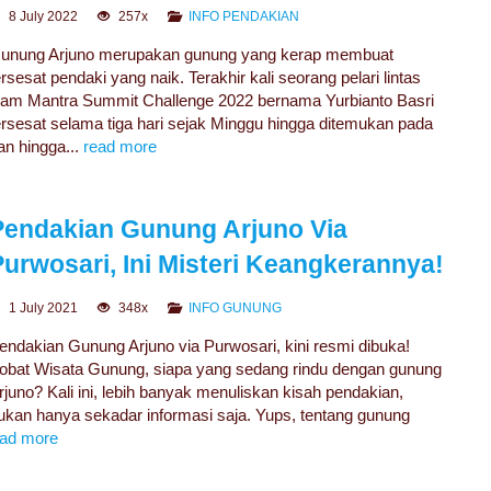
8 July 2022
257x
INFO PENDAKIAN
unung Arjuno merupakan gunung yang kerap membuat
ersesat pendaki yang naik. Terakhir kali seorang pelari lintas
lam Mantra Summit Challenge 2022 bernama Yurbianto Basri
ersesat selama tiga hari sejak Minggu hingga ditemukan pada
an hingga...
read more
Pendakian Gunung Arjuno Via
Purwosari, Ini Misteri Keangkerannya!
OPEN TRIP GUNUNG BUKIT RAYA 2026
1 July 2021
348x
INFO GUNUNG
GUNUNG BUKIT RAYA
9 HARI 8 MALAM
endakian Gunung Arjuno via Purwosari, kini resmi dibuka!
Rp 7.850.000
/ pax
obat Wisata Gunung, siapa yang sedang rindu dengan gunung
rjuno? Kali ini, lebih banyak menuliskan kisah pendakian,
ukan hanya sekadar informasi saja. Yups, tentang gunung
ead more