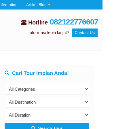
nfirmation
Artikel Blog
082122776607
Hotline
Informasi lebih lanjut?
Contact Us
Cari Tour Impian Anda!
Search Tour