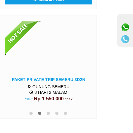
⚫ Online
PAKET PRIVATE TRIP SEMERU 3D2N
OPEN TRIP
GUNUNG SEMERU
GUN
3 HARI 2 MALAM
2 HA
Rp 1.550.000
Rp 
/ pax
*Start
*Start