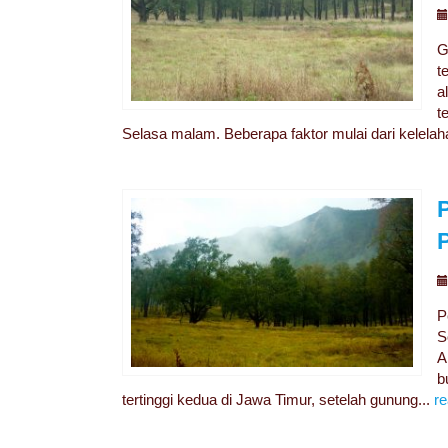
G
t
a
t
Selasa malam. Beberapa faktor mulai dari kelelah
P
S
A
b
tertinggi kedua di Jawa Timur, setelah gunung...
r