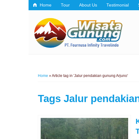
Home
Tour
About Us
Testimonial
Home
»
Article tag in 'Jalur pendakian gunung Arjuno'
Tags
Jalur pendakia